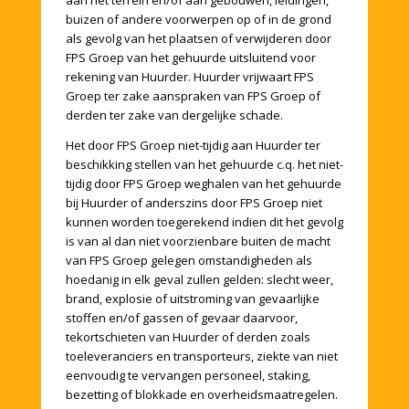
aan het terrein en/of aan gebouwen, leidingen,
buizen of andere voorwerpen op of in de grond
als gevolg van het plaatsen of verwijderen door
FPS Groep van het gehuurde uitsluitend voor
rekening van Huurder. Huurder vrijwaart FPS
Groep ter zake aanspraken van FPS Groep of
derden ter zake van dergelijke schade.
Het door FPS Groep niet-tijdig aan Huurder ter
beschikking stellen van het gehuurde c.q. het niet-
tijdig door FPS Groep weghalen van het gehuurde
bij Huurder of anderszins door FPS Groep niet
kunnen worden toegerekend indien dit het gevolg
is van al dan niet voorzienbare buiten de macht
van FPS Groep gelegen omstandigheden als
hoedanig in elk geval zullen gelden: slecht weer,
brand, explosie of uitstroming van gevaarlijke
stoffen en/of gassen of gevaar daarvoor,
tekortschieten van Huurder of derden zoals
toeleveranciers en transporteurs, ziekte van niet
eenvoudig te vervangen personeel, staking,
bezetting of blokkade en overheidsmaatregelen.