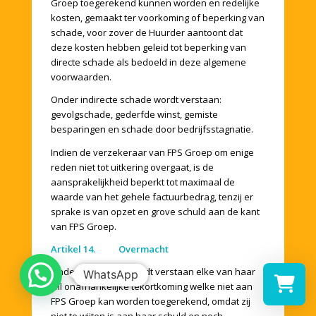
Groep toegerekend kunnen worden en redelijke
kosten, gemaakt ter voorkoming of beperking van
schade, voor zover de Huurder aantoont dat
deze kosten hebben geleid tot beperking van
directe schade als bedoeld in deze algemene
voorwaarden.
Onder indirecte schade wordt verstaan:
gevolgschade, gederfde winst, gemiste
besparingen en schade door bedrijfsstagnatie.
Indien de verzekeraar van FPS Groep om enige
reden niet tot uitkering overgaat, is de
aansprakelijkheid beperkt tot maximaal de
waarde van het gehele factuurbedrag, tenzij er
sprake is van opzet en grove schuld aan de kant
van FPS Groep.
Artikel 14. Overmacht
Onder overmacht wordt verstaan elke van haar
WhatsApp
wil onafhankelijke tekortkoming welke niet aan
FPS Groep kan worden toegerekend, omdat zij
niet te wijten is aan haar schuld en noch
Selecteer 